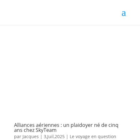
Alliances aériennes : un plaidoyer né de cinq
ans chez SkyTeam
par
Jacques
|
3,Juil,2025
|
Le voyage en question