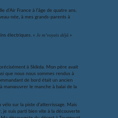
e d’Air France à l’âge de quatre ans.
uveau-née, à mes grands-parents à
Je m’voyais déjà
ns électriques. «
»
 précisément à Skikda. Mon père avait
insi que nous nous sommes rendus à
commandant de bord était un ancien
x à manœuvrer le manche à balai de la
 vélo sur la piste d’atterrissage. Mais
 je suis parti bien vite à la découverte
ys. Ma découverte du désert à Touggourt