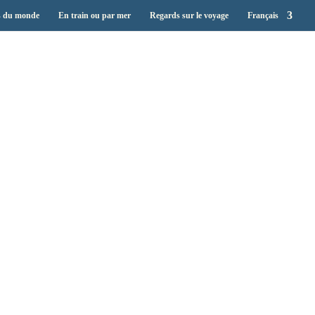
s du monde
En train ou par mer
Regards sur le voyage
Français