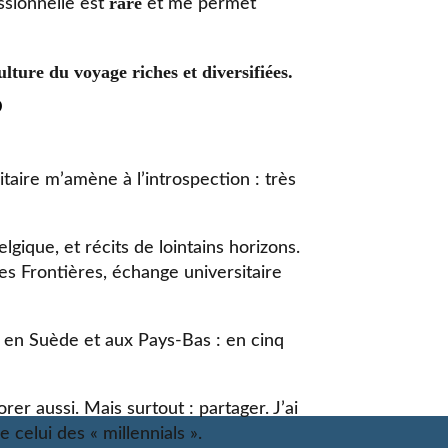
rare
ssionnelle est
et me permet
ulture du voyage riches et diversifiées.
?
taire m’amène à l’introspection : très
lgique, et récits de lointains horizons.
es Frontières, échange universitaire
 en Suède et aux Pays-Bas : en cinq
rer aussi. Mais surtout : partager. J’ai
 celui des « millennials ».