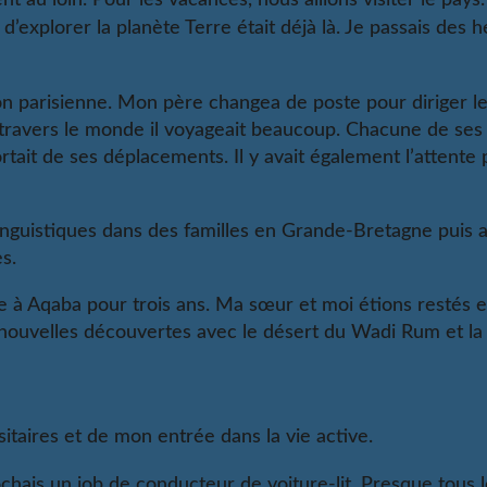
explorer la planète Terre était déjà là. Je passais des 
ion parisienne. Mon père changea de poste pour diriger l
à travers le monde il voyageait beaucoup. Chacune de ses 
tait de ses déplacements. Il y avait également l’attente
linguistiques dans des familles en Grande-Bretagne puis 
es.
 à Aqaba pour trois ans. Ma sœur et moi étions restés 
e nouvelles découvertes avec le désert du Wadi Rum et l
itaires et de mon entrée dans la vie active.
ochais un job de conducteur de voiture-lit. Presque tous