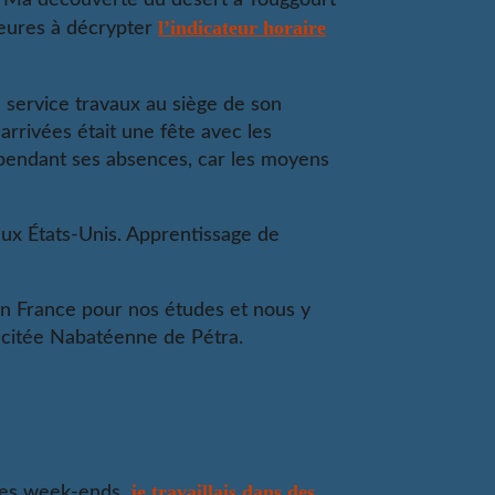
l’indicateur horaire
heures à décrypter
e service travaux au siège de son
arrivées était une fête avec les
 pendant ses absences, car les moyens
aux États-Unis. Apprentissage de
en France pour nos études et nous y
a citée Nabatéenne de Pétra.
je travaillais dans des
 les week-ends,