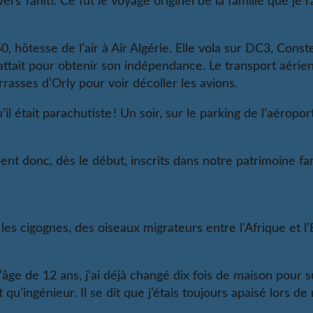
rs Tahiti. Ce fut le voyage originel de la famille que je
50, hôtesse de l’air à Air Algérie. Elle vola sur DC3, Const
battait pour obtenir son indépendance. Le transport aéri
rrasses d’Orly pour voir décoller les avions.
il était parachutiste ! Un soir, sur le parking de l’aéro
ent donc, dès le début, inscrits dans notre patrimoine fam
 les cigognes, des oiseaux migrateurs entre l’Afrique et l
âge de 12 ans, j’ai déjà changé dix fois de maison pour su
 qu’ingénieur. Il se dit que j’étais toujours apaisé lors de