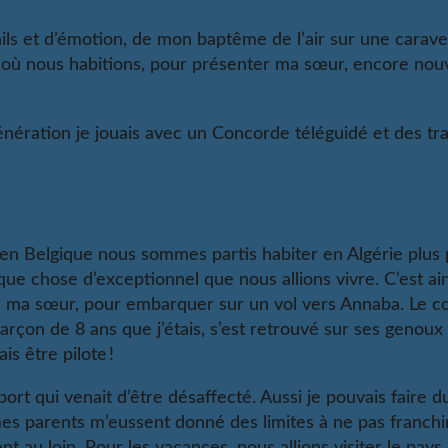
s et d’émotion, de mon baptême de l’air sur une caravell
, où nous habitions, pour présenter ma sœur, encore no
ration je jouais avec un Concorde téléguidé et des trai
en Belgique nous sommes partis habiter en Algérie plus
e chose d’exceptionnel que nous allions vivre. C’est a
ec ma sœur, pour embarquer sur un vol vers Annaba. Le 
arçon de 8 ans que j’étais, s’est retrouvé sur ses genou
is être pilote !
rt qui venait d’être désaffecté. Aussi je pouvais faire du
es parents m’eussent donné des limites à ne pas franchir,
nt au loin. Pour les vacances, nous allions visiter le pa