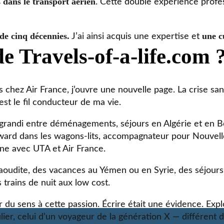
is dans le transport aérien
. Cette double expérience profe
de cinq décennies.
une c
J’ai ainsi acquis une expertise et
de Travels-of-a-life.com 
chez Air France, j’ouvre une nouvelle page. La crise sani
st le fil conducteur de ma vie.
ai grandi entre déménagements, séjours en Algérie et en Be
steward dans les wagons-lits, accompagnateur pour Nouvell
nne avec UTA et Air France.
aoudite, des vacances au Yémen ou en Syrie, des séjours
 trains de nuit aux low cost.
r du sens à cette passion. Écrire était une évidence. Explo
ier, celui d’un voyageur de la génération X — différent de