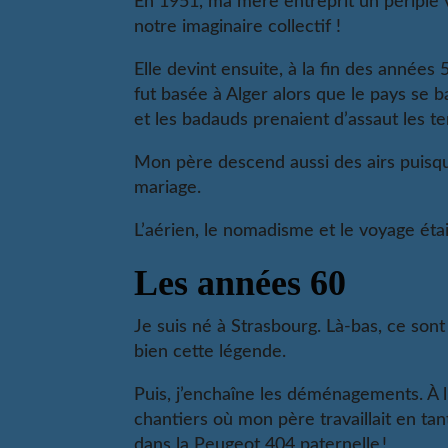
En 1951, ma mère entreprit un périple ve
notre imaginaire collectif !
Elle devint ensuite, à la fin des années 
fut basée à Alger alors que le pays se 
et les badauds prenaient d’assaut les te
Mon père descend aussi des airs puisqu’
mariage.
L’aérien, le nomadisme et le voyage étai
Les années 60
Je suis né à Strasbourg. Là-bas, ce sont
bien cette légende.
Puis, j’enchaîne les déménagements. À l’
chantiers où mon père travaillait en tant
dans la Peugeot 404 paternelle !