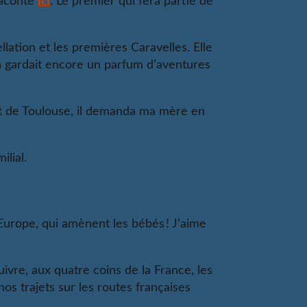
ici
 raconte
. Le premier qui fera partie de
ellation et les premières Caravelles. Elle
en gardait encore un parfum d’aventures
port de Toulouse, il demanda ma mère en
ilial.
’Europe, qui amènent les bébés ! J’aime
ivre, aux quatre coins de la France, les
 nos trajets sur les routes françaises