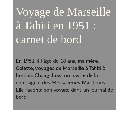
Voyage de Marseille
à Tahiti en 1951 :
carnet de bord
En 1951, à l’âge de 18 ans,
ma mère,
Colette, voyagea de Marseille à Tahiti à
bord du Changchow
, un navire de la
compagnie des Messageries Maritimes.
Elle raconta son voyage dans un journal de
bord.