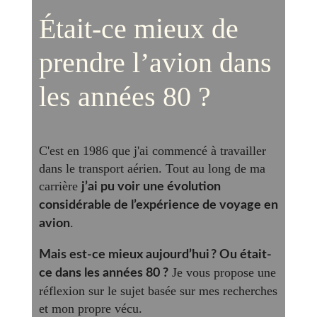
Était-ce mieux de
prendre l’avion dans
les années 80 ?
C'est en 1986 que j'ai commencé à travailler
dans le transport aérien. Tout au long de ma
carrière
j’ai pu voir une évolution
considérable de l’expérience de voyage en
.
avion
Mais est-ce mieux aujourd’hui ? Ou était-
Je vous propose une
ce dans les années 80 ?
réflexion sur le sujet basée sur mes recherches
et mon propre vécu.