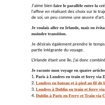
faire le parallèle entre la c
J’aime bien
l’affine en réalisant des choix sur le tr
de soi, un peu comme une œuvre d’art.
Je voulais aller en Irlande, mais en évi
moindre transition.
Je désirais également prendre le temps 
partie intégrante du voyage.
L’Irlande étant une île, j’ai donc combin
Je raconte mon voyage en quatre articles
Paris à Londres en train et ferry via
Londres en bateau et à pied au fil de 
Londres à Dublin en train et ferry via
Dublin à Paris en Ferry et Train via