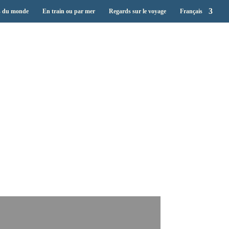
s du monde
En train ou par mer
Regards sur le voyage
Français