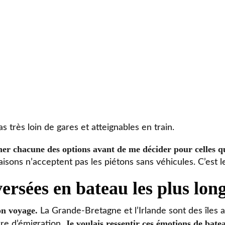
s très loin de gares et atteignables en train.
r chacune des options avant de me décider pour celles qui
iaisons n’acceptent pas les piétons sans véhicules. C’est
versées en bateau les plus lon
on voyage.
La Grande-Bretagne et l’Irlande sont des îles 
Je voulais ressentir ces émotions de bate
re d’émigration.