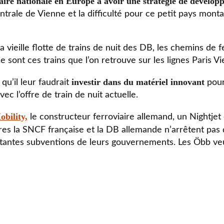
aire nationale en Europe à avoir une stratégie de dévelop
entrale de Vienne et la difficulté pour ce petit pays mon
a vieille flotte de trains de nuit des DB, les chemins de
sont ces trains que l’on retrouve sur les lignes Paris Vi
investir dans du matériel innovant
u’il leur faudrait
pour
ec l’offre de train de nuit actuelle.
bility,
le constructeur ferroviaire allemand, un Nightjet
ires la SNCF française et la DB allemande n’arrêtent pas d
antes subventions de leurs gouvernements. Les Öbb veul