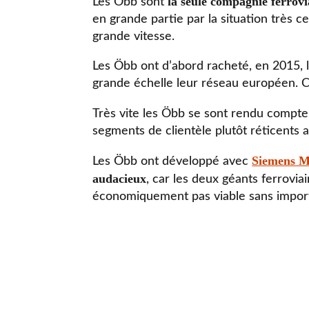
la seule compagnie ferrovi
Les Öbb sont
en grande partie par la situation très c
grande vitesse.
Les Öbb ont d’abord racheté, en 2015, l
grande échelle leur réseau européen. Ce 
Très vite les Öbb se sont rendu compte q
segments de clientèle plutôt réticents av
Siemens Mo
Les Öbb ont développé avec
audacieux
, car les deux géants ferrovia
économiquement pas viable sans import