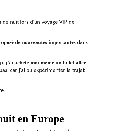
 de nuit lors d’un voyage VIP de
proposé de nouveautés importantes dans
j’ai acheté moi-même un billet aller-
up,
pas, car j’ai pu expérimenter le trajet
te.
 nuit en Europe