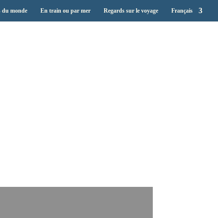
s du monde
En train ou par mer
Regards sur le voyage
Français