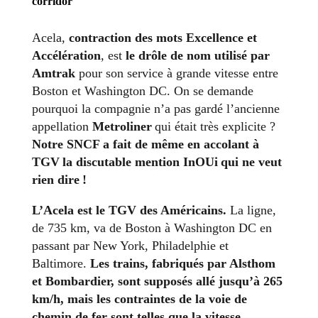
corridor
Acela,
contraction des mots Excellence et
Accélération
, est
le drôle de nom utilisé par
Amtrak
pour son service à grande vitesse entre
Boston et Washington DC. On se demande
pourquoi la compagnie n’a pas gardé l’ancienne
appellation
Metroliner
qui était très explicite ?
Notre SNCF a fait de même en accolant à
TGV la discutable mention InOUi qui ne veut
rien dire !
L’Acela est le TGV des Américains.
La ligne,
de 735 km, va de Boston à Washington DC en
passant par New York, Philadelphie et
Baltimore.
Les trains, fabriqués par Alsthom
et Bombardier, sont supposés allé jusqu’à 265
km/h, mais les contraintes de la voie de
chemin de fer sont telles que la vitesse